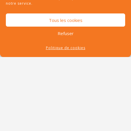
notre service.
Tous les cookies
Refuser
Politique de cookies
RECENT POSTS
Vacances autour du
Puy du Fou : idées
pour un week-end
réussi