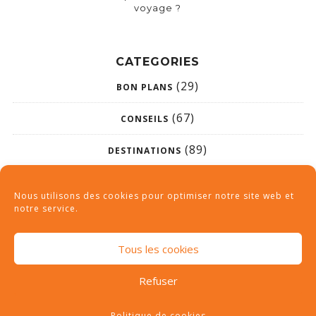
voyage ?
CATEGORIES
(29)
BON PLANS
(67)
CONSEILS
(89)
DESTINATIONS
(26)
NON CLASSÉ
Nous utilisons des cookies pour optimiser notre site web et
notre service.
Tous les cookies
Refuser
Tous droits réservés © 2019 | camping-des-haras.com
Politique de cookies