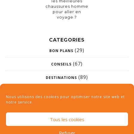
les meilleures
chaussures homme
pour aller en
voyage ?
CATEGORIES
(29)
BON PLANS
(67)
CONSEILS
(89)
DESTINATIONS
(26)
NON CLASSÉ
Nous utilisons des cookies pour optimiser notre site web et
notre service.
Tous les cookies
Refuser