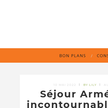
BON PLANS
CON
10 MAI 2022
BY LILY
A
Séjour Armé
incontournabl