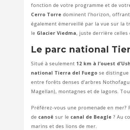
fonction de votre programme et de votr
Cerro Torre
dominent l’horizon, offran
également émerveillé par la vue sur la t
le
Glacier Viedma
, juste derrière celle
Le parc national Tie
Situé à seulement
12 km à l’ouest d’Us
national Tierra del Fuego
se distingue 
entre forêts denses d’arbres Nothofagus 
Magellan), montagnes et de lagons. Tou
Préférez-vous une promenade en mer? P
de
canoë
sur le
canal de Beagle
? Au co
marins et des lions de mer.