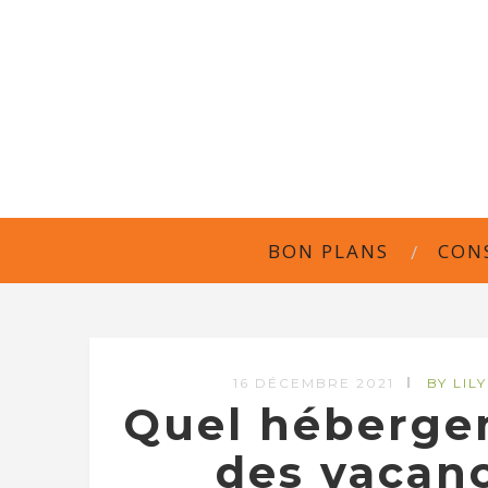
BON PLANS
CON
16 DÉCEMBRE 2021
BY LILY
Quel héberge
des vacanc