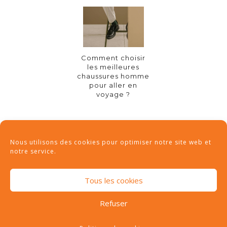
Comment choisir
les meilleures
chaussures homme
pour aller en
voyage ?
CATEGORIES
Nous utilisons des cookies pour optimiser notre site web et
(29)
BON PLANS
notre service.
(67)
CONSEILS
Tous les cookies
(89)
DESTINATIONS
Refuser
(26)
NON CLASSÉ