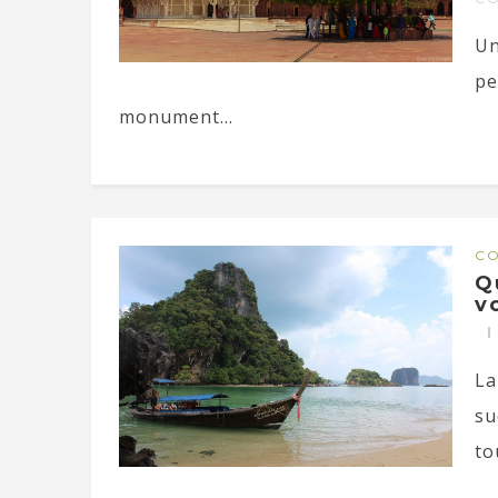
Un
pe
monument...
CO
Q
v
La
su
to