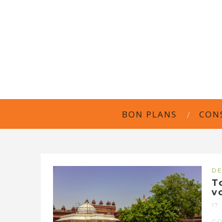
BON PLANS
CON
DE
T
v
17
C