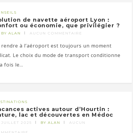
NSEILS
olution de navette aéroport Lyon :
onfort ou économie, que privilégier ?
BY ALAN
AUCUN COMMENTAIRE
 rendre à l’aéroport est toujours un moment
licat. Le choix du mode de transport conditionne
a fois le...
STINATIONS
acances actives autour d’Hourtin :
ature, lac et découvertes en Médoc
 JUILLET 2025
BY ALAN
AUCUN
OMMENTAIRE