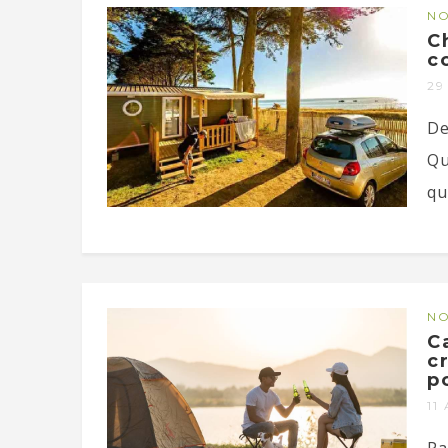
NO
C
c
29
De
Qu
qu
NO
C
c
p
11