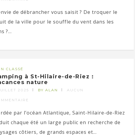
envie de débrancher vous saisit ? De troquer le
uit de la ville pour le souffle du vent dans les
s ?...
N CLASSÉ
amping à St-Hilaire-de-Riez :
acances nature
JUILLET 2025
BY ALAN
AUCUN
OMMENTAIRE
rdée par l’océan Atlantique, Saint-Hilaire-de-Riez
duit chaque été un large public en recherche de
ysages côtiers, de grands espaces et...