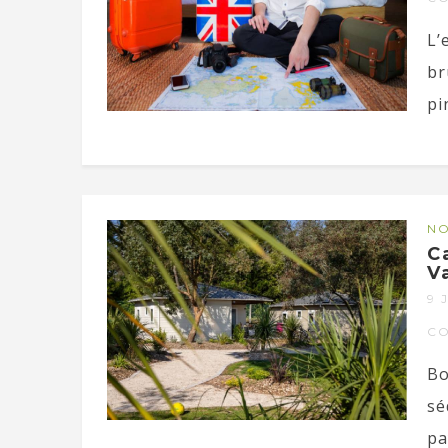
L’
br
pin
NO
C
V
9 
C
Bo
sé
pa