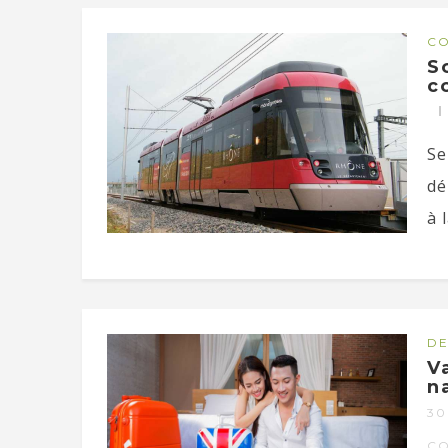
CO
S
c
Se
dé
à l
DE
V
n
30
C