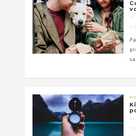
C
v
10
C
Pa
pr
sa
NO
K
p
24
C