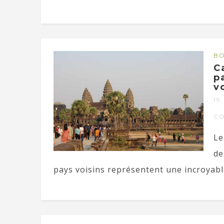
BO
C
p
v
19
C
Le
de
pays voisins représentent une incroyable