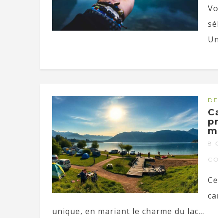
Vo
sé
Un
DE
C
p
m
8 
C
Ce
ca
unique, en mariant le charme du lac...