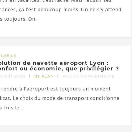
rtir en vacances, c’est facile. Mais réussir ses
cances, ça l’est beaucoup moins. On ne s’y attend
s toujours. On...
NSEILS
olution de navette aéroport Lyon :
onfort ou économie, que privilégier ?
 AOÛT 2025
BY ALAN
AUCUN COMMENTAIRE
 rendre à l’aéroport est toujours un moment
licat. Le choix du mode de transport conditionne
a fois le...