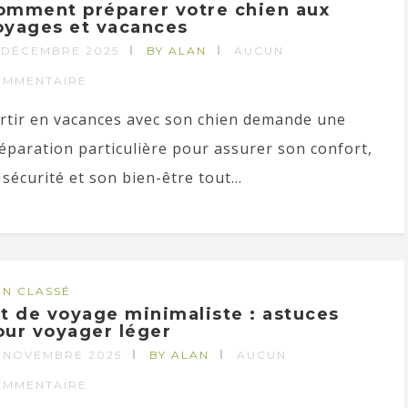
omment préparer votre chien aux
oyages et vacances
 DÉCEMBRE 2025
BY ALAN
AUCUN
OMMENTAIRE
rtir en vacances avec son chien demande une
éparation particulière pour assurer son confort,
 sécurité et son bien-être tout...
N CLASSÉ
it de voyage minimaliste : astuces
our voyager léger
 NOVEMBRE 2025
BY ALAN
AUCUN
OMMENTAIRE