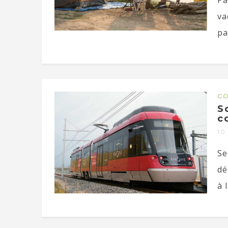
Pa
va
pa
CO
S
c
10
Se
dé
à l