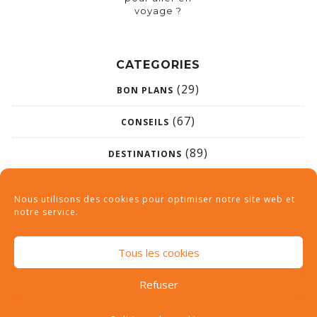
voyage ?
CATEGORIES
(29)
BON PLANS
(67)
CONSEILS
(89)
DESTINATIONS
(26)
NON CLASSÉ
Nous utilisons des cookies pour optimiser notre site web et
notre service.
Tous les cookies
Refuser
Tous droits réservés © 2019 | camping-des-haras.com