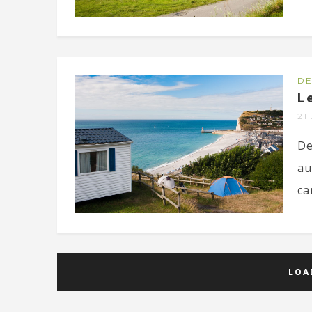
DE
L
21
De
au
ca
LOA