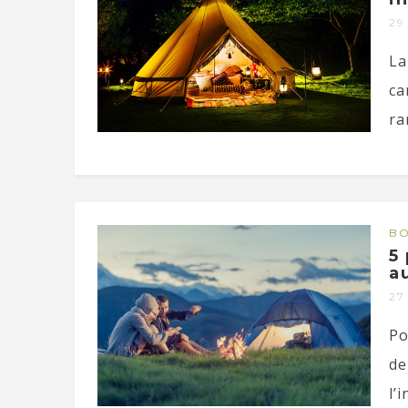
29
La
ca
ra
BO
5
a
27
Po
de
l’