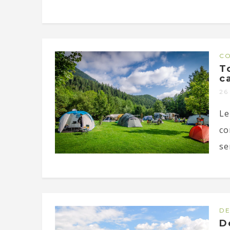
CO
To
c
26
Le
co
se
DE
D