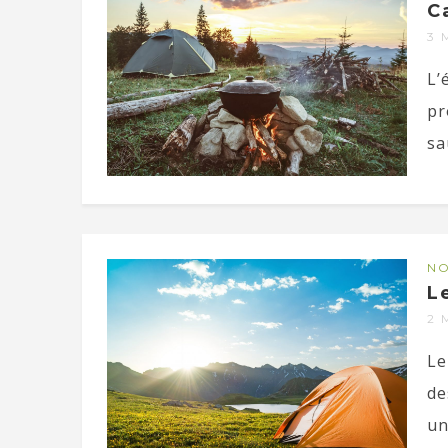
C
3 
L’
pr
sa
NO
L
2 
Le
de
un