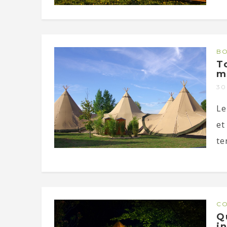
BO
T
m
30
Le
et
ten
CO
Q
i