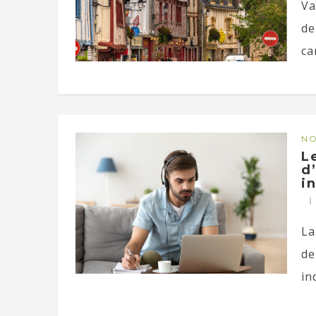
Va
de
ca
NO
L
d
i
La
de
in