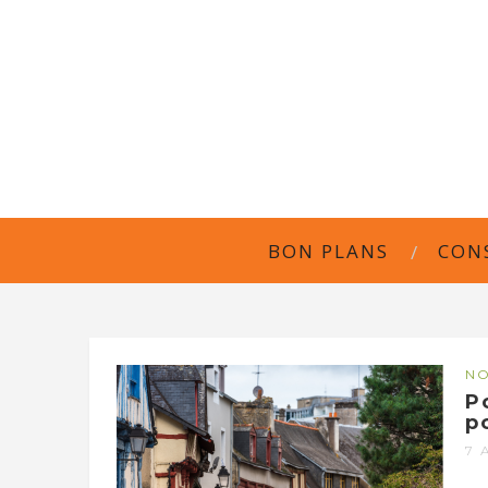
BON PLANS
CON
NO
P
p
7 