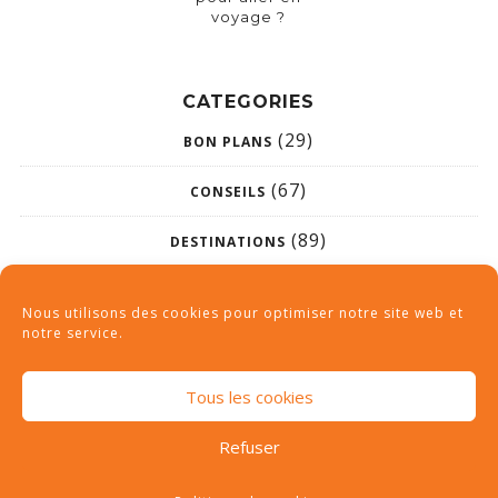
voyage ?
CATEGORIES
(29)
BON PLANS
(67)
CONSEILS
(89)
DESTINATIONS
(26)
NON CLASSÉ
Nous utilisons des cookies pour optimiser notre site web et
notre service.
Tous les cookies
Refuser
Tous droits réservés © 2019 | camping-des-haras.com