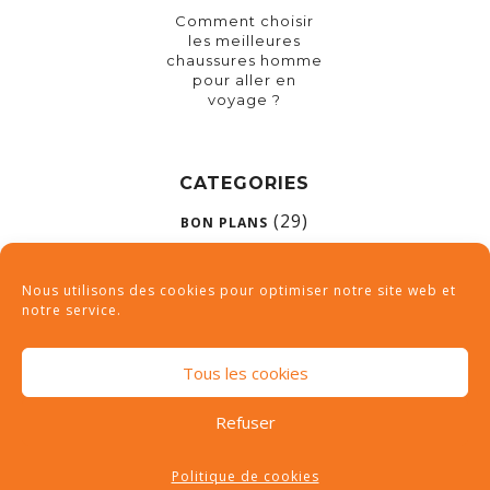
Comment choisir
les meilleures
chaussures homme
pour aller en
voyage ?
CATEGORIES
(29)
BON PLANS
(67)
CONSEILS
Nous utilisons des cookies pour optimiser notre site web et
notre service.
(89)
DESTINATIONS
(26)
NON CLASSÉ
Tous les cookies
Refuser
Politique de cookies