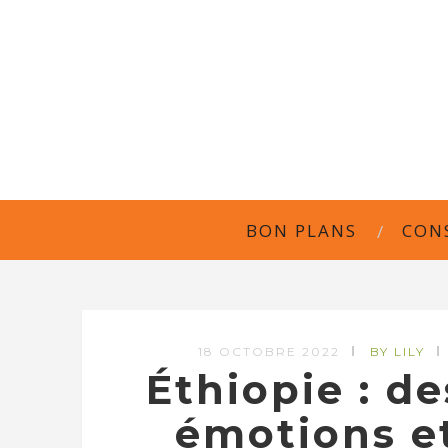
BON PLANS
CON
18 OCTOBRE 2022
BY LILY
Éthiopie : d
émotions e