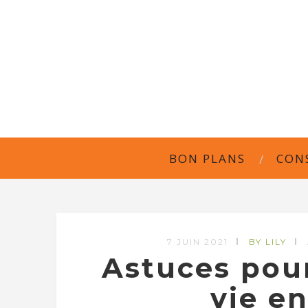
BON PLANS
CON
7 JUIN 2021
BY LILY
Astuces pour
vie e