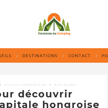
SEILS
DESTINATIONS
CONTACT
PO
AUCUN COMMENTAIRE
BON PLANS
our découvrir
capitale hongroise