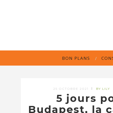
BON PLANS
CON
25 OCTOBRE 2021
BY LILY
5 jours p
Budapest, la 